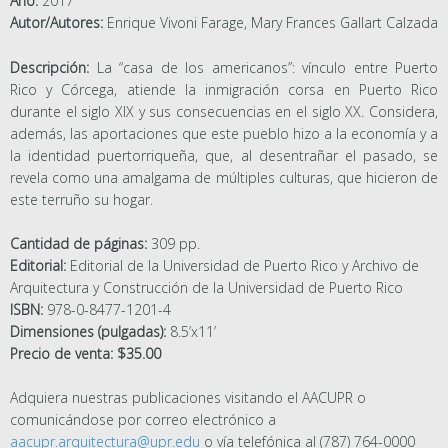
Año:
2017
Autor/Autores:
Enrique Vivoni Farage, Mary Frances Gallart Calzada
Descripción:
La “casa de los americanos”: vínculo entre Puerto
Rico y Córcega, atiende la inmigración corsa en Puerto Rico
durante el siglo XIX y sus consecuencias en el siglo XX. Considera,
además, las aportaciones que este pueblo hizo a la economía y a
la identidad puertorriqueña, que, al desentrañar el pasado, se
revela como una amalgama de múltiples culturas, que hicieron de
este terruño su hogar.
Cantidad de páginas:
309 pp.
Editorial:
Editorial de la Universidad de Puerto Rico y Archivo de
Arquitectura y Construcción de la Universidad de Puerto Rico
ISBN:
978-0-8477-1201-4
Dimensiones (pulgadas):
8.5’x11’
Precio de venta: $35.00
Adquiera nuestras publicaciones visitando el AACUPR o
comunicándose por correo electrónico a
aacupr.arquitectura@upr.edu
o vía telefónica al (787) 764-0000