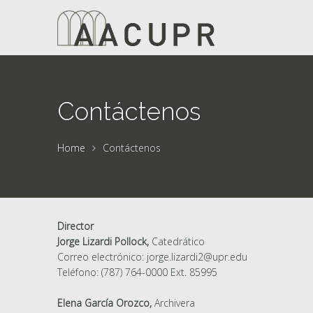
Contáctenos
Home
Contáctenos
Director
Jorge Lizardi Pollock,
Catedrático
Correo electrónico: jorge.lizardi2@upr.edu
Teléfono: (787) 764-0000 Ext. 85995
Elena García Orozco,
Archivera