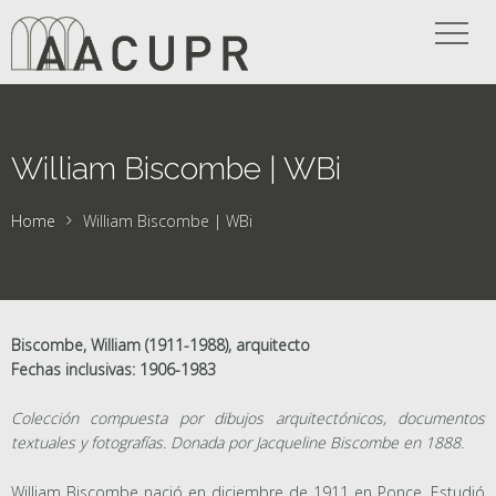
William Biscombe | WBi
Home
William Biscombe | WBi
Biscombe, William (1911-1988), arquitecto
Fechas inclusivas: 1906-1983
Colección compuesta por dibujos arquitectónicos, documentos
textuales y fotografías. Donada por Jacqueline Biscombe en 1888.
William Biscombe nació en diciembre de 1911 en Ponce. Estudió