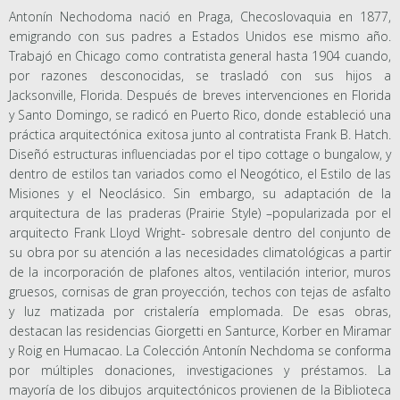
Antonín Nechodoma nació en Praga, Checoslovaquia en 1877,
emigrando con sus padres a Estados Unidos ese mismo año.
Trabajó en Chicago como contratista general hasta 1904 cuando,
por razones desconocidas, se trasladó con sus hijos a
Jacksonville, Florida. Después de breves intervenciones en Florida
y Santo Domingo, se radicó en Puerto Rico, donde estableció una
práctica arquitectónica exitosa junto al contratista Frank B. Hatch.
Diseñó estructuras influenciadas por el tipo cottage o bungalow, y
dentro de estilos tan variados como el Neogótico, el Estilo de las
Misiones y el Neoclásico. Sin embargo, su adaptación de la
arquitectura de las praderas (Prairie Style) –popularizada por el
arquitecto Frank Lloyd Wright- sobresale dentro del conjunto de
su obra por su atención a las necesidades climatológicas a partir
de la incorporación de plafones altos, ventilación interior, muros
gruesos, cornisas de gran proyección, techos con tejas de asfalto
y luz matizada por cristalería emplomada. De esas obras,
destacan las residencias Giorgetti en Santurce, Korber en Miramar
y Roig en Humacao. La Colección Antonín Nechdoma se conforma
por múltiples donaciones, investigaciones y préstamos. La
mayoría de los dibujos arquitectónicos provienen de la Biblioteca