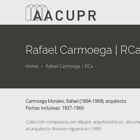
Rafael Carmoega | RC
Home
Rafael Carmoega | RCa
Carmoega Morales, Rafael (1894-1969), arquitecto
Fechas inclusivas: 1837-1969
Colección compuesta por dibujos arquitectónicos, document
el arquitecto Antonio Higuera en 1989.