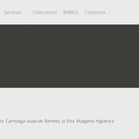
Servicios
Colecciones
BAMCo
Contactos
a. Carmoega viuda de Ramírez, la Srta. Margarita Higuera y