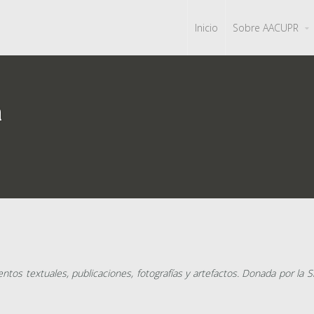
Inicio
Sobre AACUPR
a
os textuales, publicaciones, fotografías y artefactos. Donada por la Sr