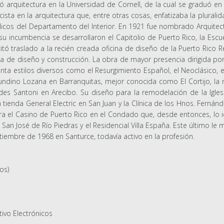
ó arquitectura en la Universidad de Cornell, de la cual se graduó en
sta en la arquitectura que, entre otras cosas, enfatizaba la plura
úblicos del Departamento del Interior. En 1921 fue nombrado Arquitect
u incumbencia se desarrollaron el Capitolio de Puerto Rico, la Escuel
itó traslado a la recién creada oficina de diseño de la Puerto Rico 
a de diseño y construcción. La obra de mayor presencia dirigida por
nta estilos diversos como el Resurgimiento Español, el Neoclásico, el
ino Lozana en Barranquitas, mejor conocida como El Cortijo, la res
des Santoni en Arecibo. Su diseño para la remodelación de la Igles
 tienda General Electric en San Juan y la Clínica de los Hnos. Fernán
ra el Casino de Puerto Rico en el Condado que, desde entonces, lo i
o San José de Río Piedras y el Residencial Villa España. Este último 
embre de 1968 en Santurce, todavía activo en la profesión.
os)
tivo Electrónicos