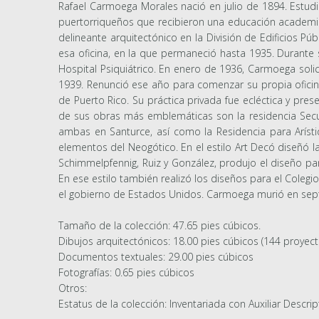
Rafael Carmoega Morales nació en julio de 1894. Estudi
puertorriqueños que recibieron una educación academici
delineante arquitectónico en la División de Edificios P
esa oficina, en la que permaneció hasta 1935. Durante s
Hospital Psiquiátrico. En enero de 1936, Carmoega solic
1939. Renunció ese año para comenzar su propia oficin
de Puerto Rico. Su práctica privada fue ecléctica y prese
de sus obras más emblemáticas son la residencia Secund
ambas en Santurce, así como la Residencia para Arísti
elementos del Neogótico. En el estilo Art Decó diseñó la
Schimmelpfennig, Ruiz y González, produjo el diseño pa
En ese estilo también realizó los diseños para el Colegi
el gobierno de Estados Unidos. Carmoega murió en septi
Tamaño de la colección: 47.65 pies cúbicos.
Dibujos arquitectónicos: 18.00 pies cúbicos (144 proyect
Documentos textuales: 29.00 pies cúbicos
Fotografías: 0.65 pies cúbicos
Otros:
Estatus de la colección: Inventariada con Auxiliar Descrip