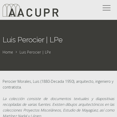
Luis Perocier | LPe
Home
Luis Perocier | LPe
Perocier Morales, Luis (1880-Decada 1950), arquitecto, ingeniero y
contratista.
La colección consiste de documentos textuales y diapositivas
recopiladas de varias fuentes. Existen dibujos arquitectónicos en las
colecciones Proyectos Misceláneos, Estudio de Mayagüez, así como
Martínez Nadal y Lázaro.