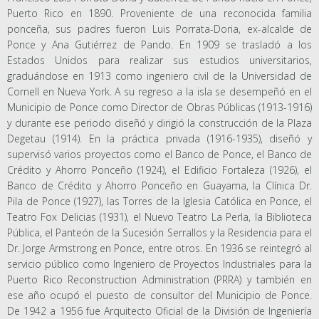
Puerto Rico en 1890. Proveniente de una reconocida familia
ponceña, sus padres fueron Luis Porrata-Doria, ex-alcalde de
Ponce y Ana Gutiérrez de Pando. En 1909 se trasladó a los
Estados Unidos para realizar sus estudios universitarios,
graduándose en 1913 como ingeniero civil de la Universidad de
Cornell en Nueva York. A su regreso a la isla se desempeñó en el
Municipio de Ponce como Director de Obras Públicas (1913-1916)
y durante ese periodo diseñó y dirigió la construcción de la Plaza
Degetau (1914). En la práctica privada (1916-1935), diseñó y
supervisó varios proyectos como el Banco de Ponce, el Banco de
Crédito y Ahorro Ponceño (1924), el Edificio Fortaleza (1926), el
Banco de Crédito y Ahorro Ponceño en Guayama, la Clínica Dr.
Pila de Ponce (1927), las Torres de la Iglesia Católica en Ponce, el
Teatro Fox Delicias (1931), el Nuevo Teatro La Perla, la Biblioteca
Pública, el Panteón de la Sucesión Serrallos y la Residencia para el
Dr. Jorge Armstrong en Ponce, entre otros. En 1936 se reintegró al
servicio público como Ingeniero de Proyectos Industriales para la
Puerto Rico Reconstruction Administration (PRRA) y también en
ese año ocupó el puesto de consultor del Municipio de Ponce.
De 1942 a 1956 fue Arquitecto Oficial de la División de Ingeniería