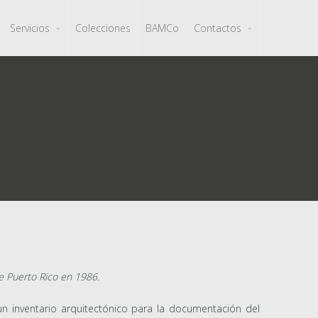
Servicios
Colecciones
BAMCo
Contactos
de Puerto Rico en 1986.
un inventario arquitectónico para la documentación del