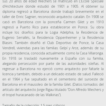
sus 20 años de edad Wiechers se matriculó en L’Ecole Speciale
d’Architecture donde estudió de 1901 a 1905. Al obtener su
diploma regresó a Barcelona donde trabajó brevemente en el
taller de Enric Sagnier, reconocido arquitecto catalán. En 1908 se
casó en Barcelona con la ponceña Carmen Gilet y en 1910
regresó a Puerto Rico para establecerse en Ponce. Su obra
incluye los diseños para la Logia Adelphia, la Residencia de
Eugenio Serrallés, la Residencia Oppenheimer y la Residencia
Blasini. También diseñó el Club Deportivo de Ponce, la Casa
Vendrell, viviendas para las familias Gelpí y Arce, además de su
propia residencia, conocida actualmente como la Casa Villaronga.
En 1918 se trasladó nuevamente a España con su familia,
alegando persecución por parte de las autoridades isleñas. Al
regresar a Barcelona no ejerció como arquitecto por faltarle la
licencia y también, debido a un delicado estado de salud. Falleció
en el 1964 y fue sepultado en el cementerio del suroeste de
Barcelona en el mausoleo de la familia Gilet. (Datos tomados del
artículo del arquitecto Jorge Rigau titulado “Don Alfredo Wiechers y
el tropel huracanado de las Walkirias”).
Tamaño de la colección: 1.5 pies cúbicos