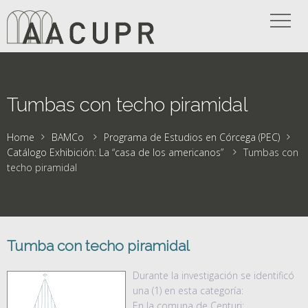
Tumbas con techo piramidal
Home
BAMCo
Programa de Estudios en Córcega (PEC)
Catálogo Exhibición: La “casa de los americanos”
Tumbas con
techo piramidal
Tumba con techo piramidal
Durante la investigación se identificó
una (1) en esta categoría:
En la comuna de Centuri: