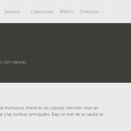
Servicios
Colecciones
BAMCo
Contactos
s con cúpulas
lla mortuoria, mientras las cúpulas menores marcan
y las tumbas principales. Bajo el nivel de la capilla se