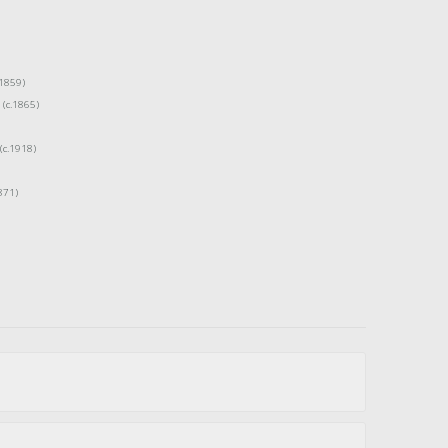
<1859)
 (c.1865)
(c.1918)
871)