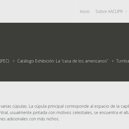
Inicio
Sobre AACUPR
(PEC)
Catálogo Exhibición: La “casa de los americanos”
Tumba
rias cúpulas. La cúpula principal corresponde al espacio de la capi
ral, usualmente pintada con motivos celestiales, se encuentra el altar 
nes adicionales con más nichos.