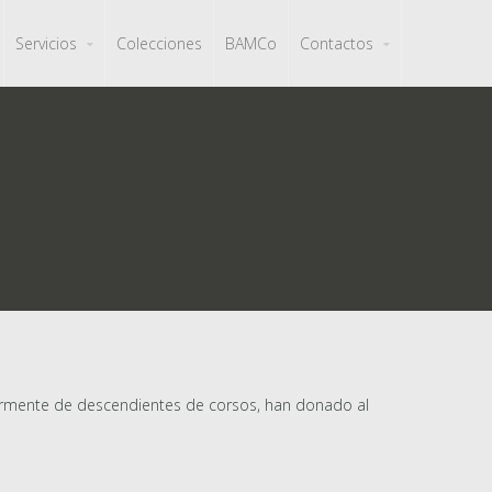
Servicios
Colecciones
BAMCo
Contactos
ayormente de descendientes de corsos, han donado al