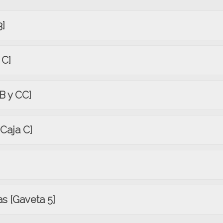
3]
 C]
B y CC]
[Caja C]
s [Gaveta 5]